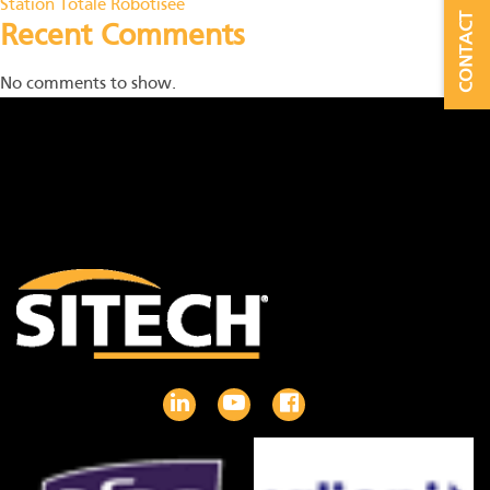
Station Totale Robotisée
the
CONTACT
Recent Comments
produc
page
No comments to show.