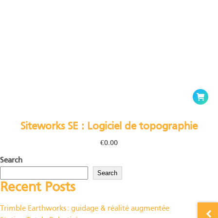
This
produc
has
Siteworks SE : Logiciel de topographie
multipl
variants
€
0.00
The
Search
options
Search
may
Recent Posts
be
chosen
Trimble Earthworks : guidage & réalité augmentée
on