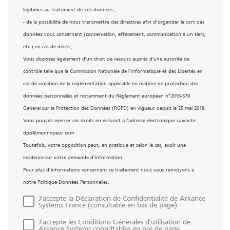
légitimes au traitement de vos données ;
- de la possibilité de nous transmettre des directives afin d’organiser le sort des
données vous concernant (conservation, effacement, communication à un tiers,
etc.) en cas de décès ;
Vous disposez également d'un droit de recours auprès d'une autorité de
contrôle telle que la Commission Nationale de l'Informatique et des Libertés en
cas de violation de la réglementation applicable en matière de protection des
données personnelles et notamment du Règlement européen n°2016-679
Général sur la Protection des Données (RGPD) en vigueur depuis le 25 mai 2018.
Vous pouvez exercer ces droits en écrivant à l'adresse électronique suivante :
dpo@monnoyeur.com
Toutefois, votre opposition peut, en pratique et selon le cas, avoir une
incidence sur votre demande d’information.
Pour plus d’informations concernant ce traitement nous vous renvoyons à
notre Politique Données Personnelles.
J'accepte la Déclaration de Confidentialité de Arkance
Systems France (consultable en bas de page)
J'accepte les Conditions Générales d'utilisation de
Arkance Systems consultables en bas de page