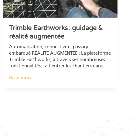
Trimble Earthworks : guidage &
réalité augmentée
Automatisation, connectivité, passage
embarqué RÉALITÉ AUGMENTÉE : La plateforme
Trimble Earthworks, à travers ses nombreuses
fonctionnalités, fait entrer les chantiers dans
l’ère du digital et vous offre une infinité de
Read more
possibilités de gains de productivité. RÉALITÉ
AUGMENTÉE : La plateforme Trimble
Earthworks, à travers ses nombreuses
fonctionnalités, fait entrer les chantiers dans
l’ère du digital…