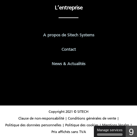
L’entreprise
A propos de Sitech Systems
Contact
News & Actualités
Copyright 2021 © SITECH
Clause de non-responsabilité
|
Conditions générales de vente
|
Politique des données personnelles
|
Politique des cookies
|
Mentions légales
|
9
Manage services
Prix affichés sans TVA