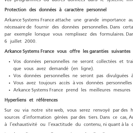
vos programmes ou autres données dans le système inf
Protection
des
données
à
caractère
personnel
Arkance Systems France attache une grande importance au r
nécessaire de fournir des données personnelles. Dans cer
par exemple lorsque vous remplissez des formulaires. Da
6 juillet 2000.
Arkance Systems France
vous
offre
les garanties
suivantes
Vos données personnelles ne seront collectées et tr
que vous avez demandé (en ligne).
Vos données personnelles ne seront pas divulguées à
Vous avez toujours accès à vos données personnelles
Arkance Systems France prend les meilleures mesures d
Hyperliens
et
références
Sur ou via notre site web, vous serez renvoyé par des hy
sources d’information gérées par des tiers. Dans ce cas,
à l’exhaustivité ou l’exactitude du contenu, ni quant à la d