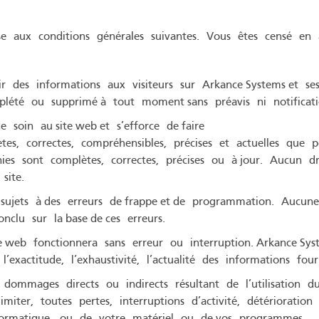
ise aux conditions générales suivantes. Vous êtes censé en a
ir des informations aux visiteurs sur Arkance Systems et ses
mplété ou supprimé à tout moment sans préavis ni notifica
 soin au site web et s’efforce de faire
es, correctes, compréhensibles, précises et actuelles que po
nies sont complètes, correctes, précises ou à jour. Aucun d
 site.
nt sujets à des erreurs de frappe et de programmation. Aucun
nclu sur la base de ces erreurs.
te web fonctionnera sans erreur ou interruption. Arkance Sys
exactitude, l’exhaustivité, l’actualité des informations four
 dommages directs ou indirects résultant de l’utilisation d
imiter, toutes pertes, interruptions d’activité, détérioration