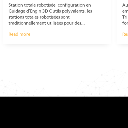
Station totale robotisée: configuration en
Au
Guidage d’Engin 3D Outils polyvalents, les
em
stations totales robotisées sont
Tr
traditionnellement utilisées pour des
fon
applications de topographie. Certains modèles
l’è
Read more
Re
peuvent être utilisés pour des applications de
po
guidage d’engins. La configuration de guidage
AU
3D prisme et station totale (appelée UTS)
Ea
permet d’atteindre une précision en dessous du
fon
centimètre. Primordiale pour les…
l’è