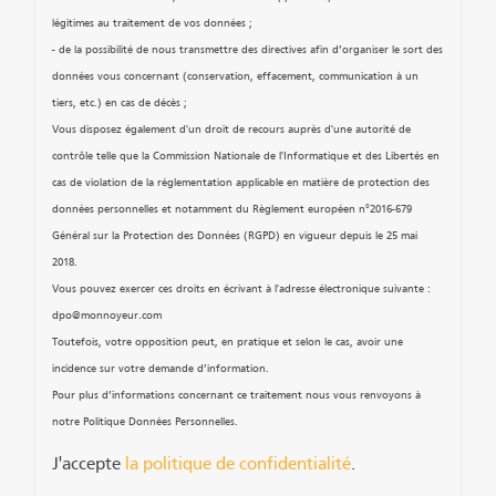
légitimes au traitement de vos données ;
- de la possibilité de nous transmettre des directives afin d’organiser le sort des
données vous concernant (conservation, effacement, communication à un
tiers, etc.) en cas de décès ;
Vous disposez également d'un droit de recours auprès d'une autorité de
contrôle telle que la Commission Nationale de l'Informatique et des Libertés en
cas de violation de la réglementation applicable en matière de protection des
données personnelles et notamment du Règlement européen n°2016-679
Général sur la Protection des Données (RGPD) en vigueur depuis le 25 mai
2018.
Vous pouvez exercer ces droits en écrivant à l'adresse électronique suivante :
dpo@monnoyeur.com
Toutefois, votre opposition peut, en pratique et selon le cas, avoir une
incidence sur votre demande d’information.
Pour plus d’informations concernant ce traitement nous vous renvoyons à
notre Politique Données Personnelles.
J'accepte
la politique de confidentialité
.