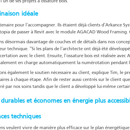
’un de ses projets à ossature bois.
naison idéale
naire pour l’accompagner. Ils étaient déjà clients d’Arkance Syst
Intopia de passer à Revit avec le module AGACAD Wood Framing. Ce
ons désormais davantage de couches et de détails dans nos conc
teur technique. “Si les plans de l’architecte ont déjà été déve
concertation avec le client. Ensuite, l’ossature bois est réalisée av
lement en charge automatiquement la numérotation pendant le
ns également le soutien nécessaire au client, explique Tim, le pr
res à chaque étape. Afin de rester aussi centrés sur le client que
ivré par nos soins tandis que le client a développé lui-même certa
, durables et économes en énergie plus accessib
nces techniques
s veulent vivre de manière plus efficace sur le plan énergétique 