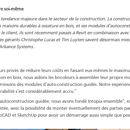
ire soi-même
endance majeure dans le secteur de la construction. La constructi
les maisons durables à ossature en bois, et ses modules d’autocons
r le client, ils sont récemment passés à Revit en combinaison a
es gérants Christophe Lucas et Tim Luyten savent désormais mieux 
 Arkance Systems.
urs privés de réduire leurs coûts en faisant eux-mêmes le maxim
on en bois, nous aidons les bricoleurs à assembler leur propre m
urnissons des modules d’auto-construction guidés. Notre expérien
rabilité s’est considérablement accru.”
’autoconstruction guidée, nous avons fondé Intopia ensemble”, e
stée, avec la possibilité de monter éventuellement des parties par 
utoCAD et SketchUp pour avoir un démarrage aussi simple que poss