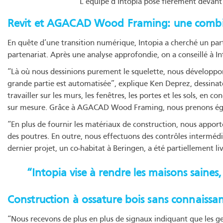
L’équipe d’Intopia pose fièrement devant l
Revit et AGACAD Wood Framing: une combi
En quête d’une transition numérique, Intopia a cherché un parte
partenariat. Après une analyse approfondie, on a conseillé à 
“Là où nous dessinions purement le squelette, nous développ
grande partie est automatisée”, explique Ken Deprez, dessina
travailler sur les murs, les fenêtres, les portes et les sols, en 
sur mesure. Grâce à AGACAD Wood Framing, nous prenons éga
“En plus de fournir les matériaux de construction, nous apporto
des poutres. En outre, nous effectuons des contrôles intermédiai
dernier projet, un co-habitat à Beringen, a été partiellement l
“Intopia vise à rendre les maisons saines
Construction à ossature bois sans connaissa
“Nous recevons de plus en plus de signaux indiquant que les gen